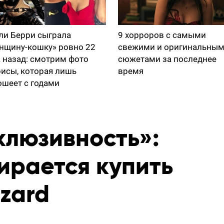
ли Берри сыграла
9 хорроров с самыми
нщину-кошку» ровно 22
свежими и оригинальны
а назад: смотрим фото
сюжетами за последнее
рисы, которая лишь
время
ошеет с годами
клюзивность»:
бирается купить
zzard