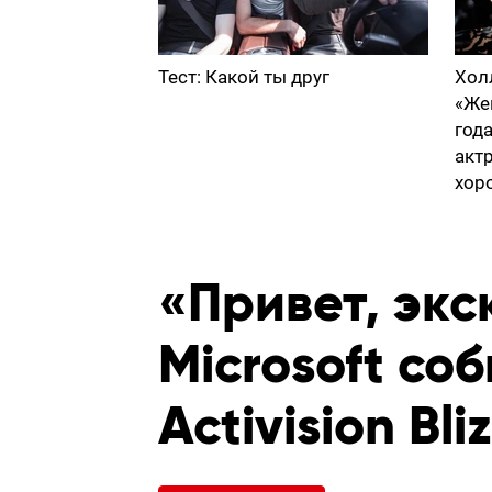
Тест: Какой ты друг
Хол
«Же
год
акт
хор
«Привет, экс
Microsoft со
Activision Bli