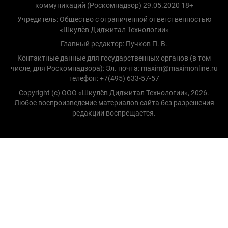
коммуникаций (Роскомнадзор) 29.05.2020 18+
Учредитель: Общество с ограниченной ответственностью
«Шкулёв Диджитал Технологии»
Главный редактор: Пучков П. В.
Контактные данные для государственных органов (в том
числе, для Роскомнадзора): Эл. почта: maxim@maximonline.ru
телефон: +7(495) 633-57-57
Copyright (с) ООО «Шкулёв Диджитал Технологии», 2026.
Любое воспроизведение материалов сайта без разрешения
редакции воспрещается.