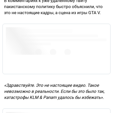
В комментариях к уже удаленному твиту
пакистанскому политику быстро объяснили, что
это не настоящие кадры, а сцена из игры GTA V.
Hello, this is a simulation video. Such things aren't
possible in real life situations. If so the KLM & Panam
crash would have been avoided. You should learn
about lift.
6 июля 2019 г.
«Здравствуйте. Это не настоящее видео. Такое
невозможно в реальности. Если бы это было так,
катастрофы KLM & Panam удалось бы избежать».
Couldn't have been possible without the blessing of