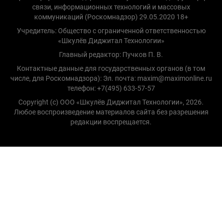
связи, информационных технологий и массовых
коммуникаций (Роскомнадзор) 29.05.2020 18+
Учредитель: Общество с ограниченной ответственностью
«Шкулёв Диджитал Технологии»
Главный редактор: Пучков П. В.
Контактные данные для государственных органов (в том
числе, для Роскомнадзора): Эл. почта: maxim@maximonline.ru
телефон: +7(495) 633-57-57
Copyright (с) ООО «Шкулёв Диджитал Технологии», 2026.
Любое воспроизведение материалов сайта без разрешения
редакции воспрещается.