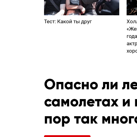
Тест: Какой ты друг
Хол
«Же
год
акт
хор
Опасно ли ле
самолетах и 
пор так мног