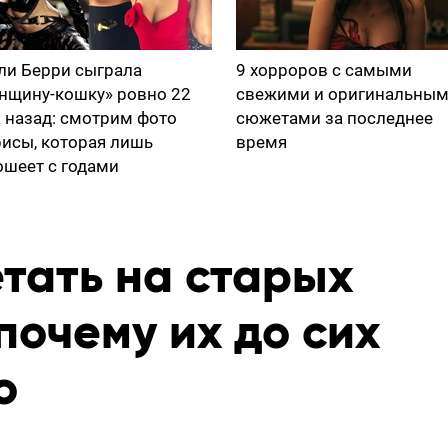
ли Берри сыграла
9 хорроров с самыми
нщину-кошку» ровно 22
свежими и оригинальны
а назад: смотрим фото
сюжетами за последнее
рисы, которая лишь
время
ошеет с годами
тать на старых
почему их до сих
о