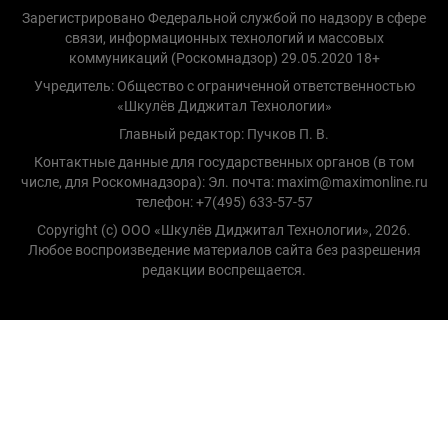
Зарегистрировано Федеральной службой по надзору в сфере
связи, информационных технологий и массовых
коммуникаций (Роскомнадзор) 29.05.2020 18+
Учредитель: Общество с ограниченной ответственностью
«Шкулёв Диджитал Технологии»
Главный редактор: Пучков П. В.
Контактные данные для государственных органов (в том
числе, для Роскомнадзора): Эл. почта: maxim@maximonline.ru
телефон: +7(495) 633-57-57
Copyright (с) ООО «Шкулёв Диджитал Технологии», 2026.
Любое воспроизведение материалов сайта без разрешения
редакции воспрещается.