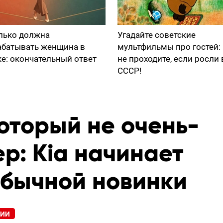
лько должна
Угадайте советские
абатывать женщина в
мультфильмы про гостей:
ке: окончательный ответ
не проходите, если росли 
СССР!
оторый не очень-
ер: Kia начинает
бычной новинки
РИИ