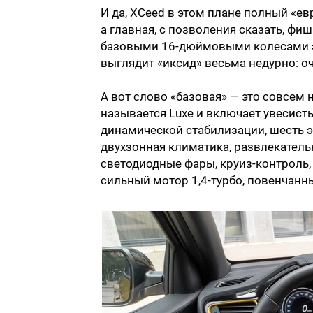
И да, XCeed в этом плане полный «ев
а главная, с позволения сказать, фи
базовыми 16-дюймовыми колесами эт
выглядит «иксид» весьма недурно: о
А вот слово «базовая» — это совсем 
называется Luxe и включает увесисты
динамической стабилизации, шесть эй
двухзонная климатика, развлекатель
светодиодные фары, круиз-контроль, 
сильный мотор 1,4-турбо, повенчанн