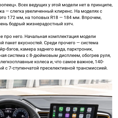
ропеец». Всех ведущих у этой модели нет в принципе,
шка — слегка увеличенный клиренс. На моделях с
о 172 мм, на топовых R18 — 184 мм. Впрочем,
чень бодрый жизнерадостный хэтч.
не про него. Начальная комплектация модели
й пакет вкусностей. Среди прочего — система
р-бэгов, камера заднего вида, парктроник,
ная система с 8-дюймовым дисплеем, обогрев руля,
легкосплавные колеса и, что самое важное, 140-
ый с 7-ступенчатой преселективной трансмиссией.