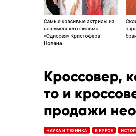
Самые красивые актрисы из
Ско
нашумевшего фильма
зар
«Одиссея» Кристофера
бра
Нолана
Кроссовер, к
то и кроссов
продажи нео
НАУКА И ТЕХНИКА
В КУРСЕ
ИСТО