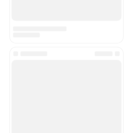
Подписка на рассылку
Даю
согласие
на обработку персональных данных
С
Политикой
обработки персональных данных согласен