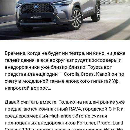
Времена, когда не будет ни театра, ни кино, ни даже
телевидения, а все вокруг запрудят кроссоверы и
внедорожники уже близко-близко. Toyota вот
представила еще один — Corolla Cross. Какой он по
счету в модельной гамме японского гиганта? Уф,
непростой вопрос…
Давай считать вместе. Только на нашем рынке уже
предлагаются компактный RAV4, городской C-HR и
среднеразмерный Highlander. Это не считая
полноценных внедорожников Fortuner, Prado, Land
Cruiser 200 и примкнувшего к ним пикапа Hilux. Но