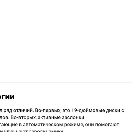
огии
л ряд отличий. Во-первых, это 19-дюймовые диски с
лов. Во-вторых, активные заслонки
отающие в автоматическом режиме, они помогают
 и улучшают аэродинамику.