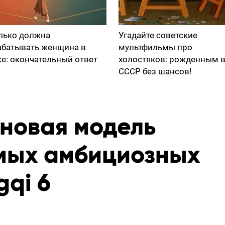
лько должна
Угадайте советские
абатывать женщина в
мультфильмы про
ке: окончательный ответ
холостяков: рожденным 
СССР без шансов!
 новая модель
амых амбициозных
qi 6