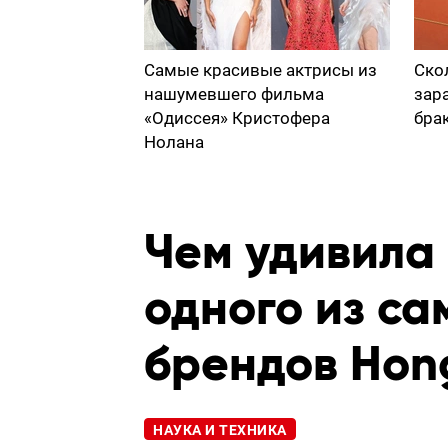
Самые красивые актрисы из
Ско
нашумевшего фильма
зар
«Одиссея» Кристофера
бра
Нолана
Чем удивила
одного из с
брендов Hong
НАУКА И ТЕХНИКА