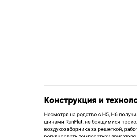
Конструкция и технол
Несмотря на родство с H5, H6 получи
шинами RunFlat, не боящимися проко
воздухозаборника за решеткой, раб
регулировать температуру двигателя