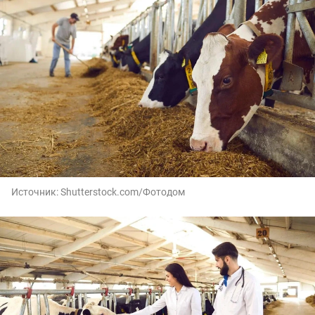
Источник:
Shutterstоck.cоm/Фотодом