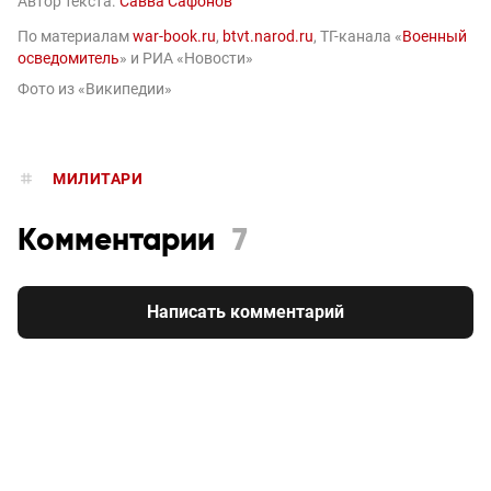
Автор текста:
Савва Сафонов
По материалам
war-book.ru
,
btvt.narod.ru
, ТГ-канала «
Военный
осведомитель
» и РИА «Новости»
Фото из «Википедии»
МИЛИТАРИ
Комментарии
7
Написать комментарий