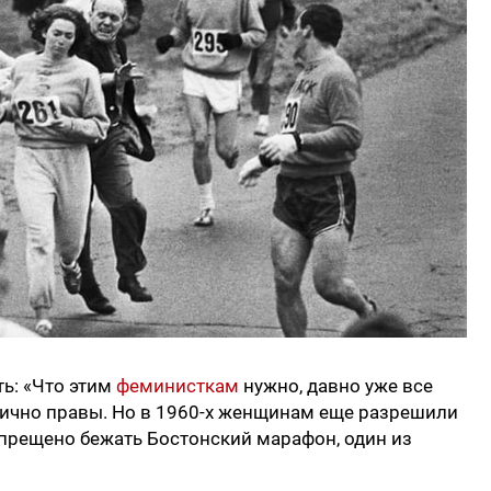
ть: «Что этим
феминисткам
нужно, давно уже все
ично правы. Но в 1960-х женщинам еще разрешили
апрещено бежать Бостонский марафон, один из