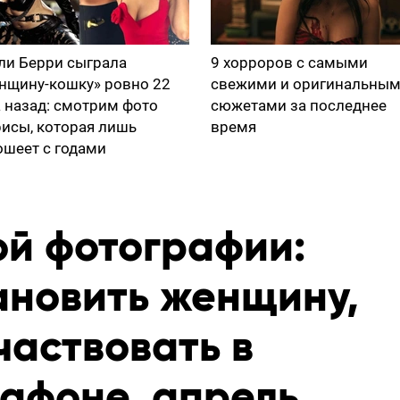
ли Берри сыграла
9 хорроров с самыми
нщину-кошку» ровно 22
свежими и оригинальны
а назад: смотрим фото
сюжетами за последнее
рисы, которая лишь
время
ошеет с годами
ой фотографии:
ановить женщину,
аствовать в
афоне, апрель