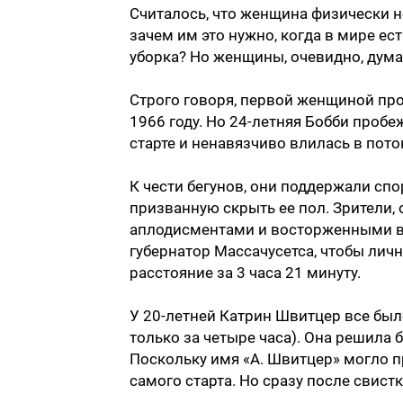
Считалось, что женщина физически н
зачем им это нужно, когда в мире ест
уборка? Но женщины, очевидно, дума
Строго говоря, первой женщиной пр
1966 году. Но 24-летняя Бобби пробе
старте и ненавязчиво влилась в пото
К чести бегунов, они поддержали спо
призванную скрыть ее пол. Зрители,
аплодисментами и восторженными вы
губернатор Массачусетса, чтобы лич
расстояние за 3 часа 21 минуту.
У 20-летней Катрин Швитцер все был
только за четыре часа). Она решила 
Поскольку имя «А. Швитцер» могло п
самого старта. Но сразу после свист