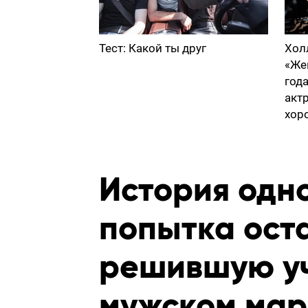
Тест: Какой ты друг
Хол
«Же
год
акт
хор
История одн
попытка ост
решившую уч
мужском мар