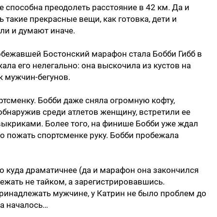
е способна преодолеть расстояние в 42 км. Да и
ь такие прекрасные вещи, как готовка, дети и
ли и думают иначе.
обежавшей Бостонский марафон стала Бобби Гибб в
жала его нелегально: она выскочила из кустов на
к мужчин-бегунов.
ртсменку. Бобби даже сняла огромную кофту,
 обнаружив среди атлетов женщину, встретили ее
криками. Более того, на финише Бобби уже ждал
но пожать спортсменке руку. Бобби пробежала
о куда драматичнее (да и марафон она закончился
бежать не тайком, а зарегистрировавшись.
ринадлежать мужчине, у Катрин не было проблем до
ка началось…