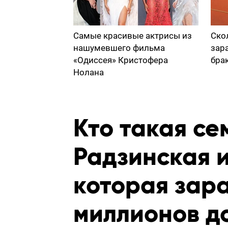
Самые красивые актрисы из
Ско
нашумевшего фильма
зар
«Одиссея» Кристофера
бра
Нолана
Кто такая се
Радзинская 
которая зар
миллионов д