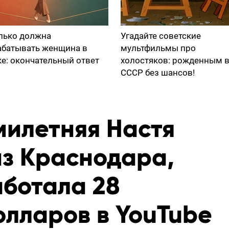
лько должна
Угадайте советские
абатывать женщина в
мультфильмы про
ке: окончательный ответ
холостяков: рожденным 
СССР без шансов!
милетняя Настя
из Краснодара,
аботала 28
олларов в YouTube