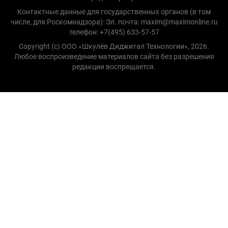
Контактные данные для государственных органов (в том
числе, для Роскомнадзора): Эл. почта: maxim@maximonline.ru
телефон: +7(495) 633-57-57
Copyright (с) ООО «Шкулёв Диджитал Технологии», 2026.
Любое воспроизведение материалов сайта без разрешения
редакции воспрещается.