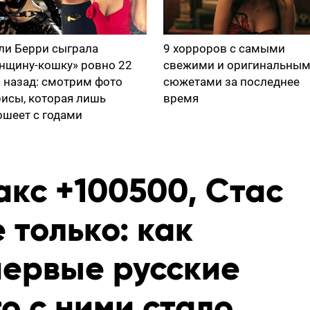
ли Берри сыграла
9 хорроров с самыми
нщину-кошку» ровно 22
свежими и оригинальны
а назад: смотрим фото
сюжетами за последнее
рисы, которая лишь
время
ошеет с годами
акс +100500, Стас
 только: как
первые русские
о с ними стало