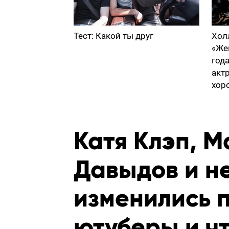
Тест: Какой ты друг
Хол
«Же
год
акт
хор
Катя Клэп, М
Давыдов и не
изменились 
ютуберы и чт