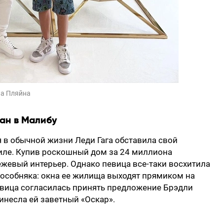
па Пляйна
еан в Малибу
я в обычной жизни Леди Гага обставила свой
тиле. Купив роскошный дом за 24 миллиона
жевый интерьер. Однако певица все-таки восхитила
особняка: окна ее жилища выходят прямиком на
певица согласилась принять предложение Брэдли
ринесла ей заветный «Оскар».