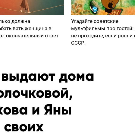
лько должна
Угадайте советские
абатывать женщина в
мультфильмы про гостей:
ке: окончательный ответ
не проходите, если росли 
СССР!
 выдают дома
олочковой,
кова и Яны
 своих