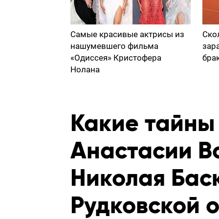
Самые красивые актрисы из
Ско
нашумевшего фильма
зар
«Одиссея» Кристофера
бра
Нолана
Какие тайны
Анастасии В
Николая Бас
Рудковской о