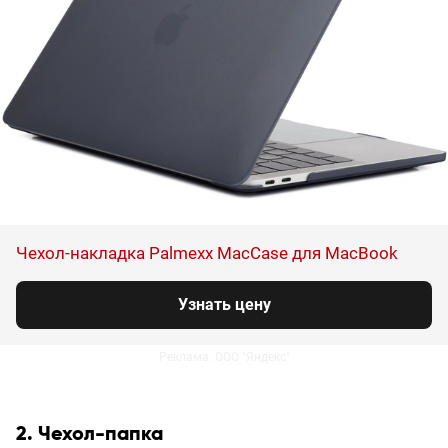
Чехол-накладка Palmexx MacCase для MacBook
Узнать цену
Реклама. ООО "Яндекс"
2. Чехол-папка