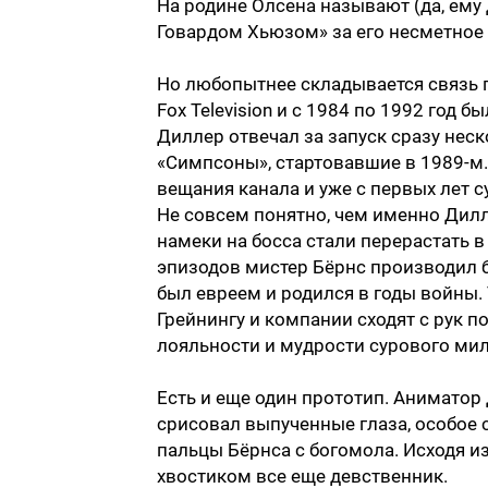
На родине Олсена называют (да, ему
Говардом Хьюзом» за его несметное б
Но любопытнее складывается связь п
Fox Television и с 1984 по 1992 го
Диллер отвечал за запуск сразу неск
«Симпсоны», стартовавшие в 1989-м.
вещания канала и уже с первых лет 
Не совсем понятно, чем именно Дилл
намеки на босса стали перерастать в
эпизодов мистер Бёрнс производил б
был евреем и родился в годы войны. 
Грейнингу и компании сходят с рук п
лояльности и мудрости сурового ми
Есть и еще один прототип. Аниматор
срисовал выпученные глаза, особое 
пальцы Бёрнса с богомола. Исходя из 
хвостиком все еще девственник.