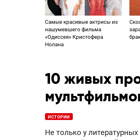
Самые красивые актрисы из
Ско
нашумевшего фильма
зар
«Одиссея» Кристофера
бра
Нолана
10 живых пр
мультфильмо
ИСТОРИИ
Не только у литературны