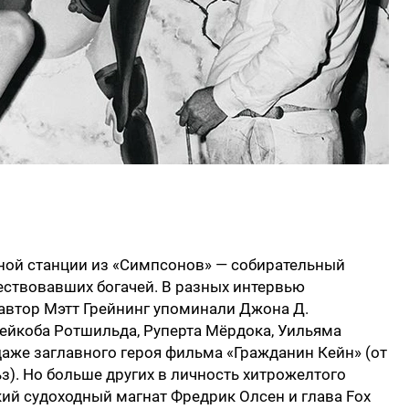
ной станции из «Симпсонов» — собирательный
ествовавших богачей. В разных интервью
автор Мэтт Грейнинг упоминали Джона Д.
ейкоба Ротшильда, Руперта Мёрдока, Уильяма
даже заглавного героя фильма «Гражданин Кейн» (от
ьз). Но больше других в личность хитрожелтого
ий судоходный магнат Фредрик Олсен и глава Fox