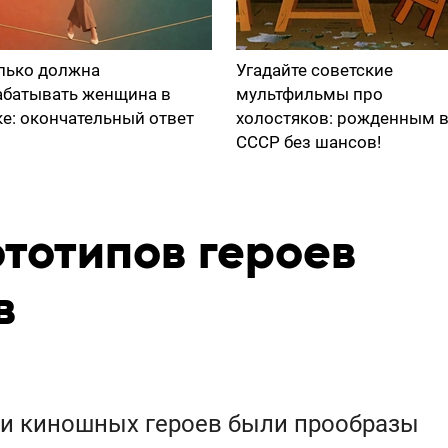
лько должна
Угадайте советские
абатывать женщина в
мультфильмы про
ке: окончательный ответ
холостяков: рожденным 
СССР без шансов!
ототипов героев
в
х и киношных героев были прообразы