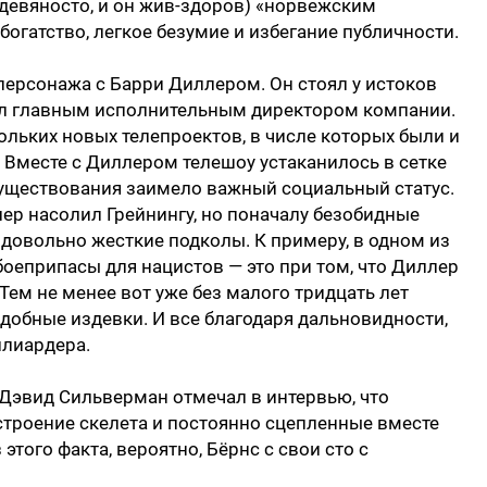
 девяносто, и он жив-здоров) «норвежским
огатство, легкое безумие и избегание публичности.
ерсонажа с Барри Диллером. Он стоял у истоков
д был главным исполнительным директором компании.
ольких новых телепроектов, в числе которых были и
 Вместе с Диллером телешоу устаканилось в сетке
существования заимело важный социальный статус.
ер насолил Грейнингу, но поначалу безобидные
 довольно жесткие подколы. К примеру, в одном из
оеприпасы для нацистов — это при том, что Диллер
Тем не менее вот уже без малого тридцать лет
одобные издевки. И все благодаря дальновидности,
ллиардера.
 Дэвид Сильверман отмечал в интервью, что
строение скелета и постоянно сцепленные вместе
этого факта, вероятно, Бёрнс с свои сто с