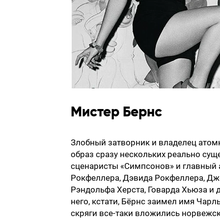
Мистер Бернс
Злобный затворник и владелец атом
образ сразу нескольких реально сущ
сценаристы «Симпсонов» и главный 
Рокфеллера, Дэвида Рокфеллера, Дж
Рэндольфа Херста, Говарда Хьюза и 
него, кстати, Бёрнс заимел имя Чарл
скряги все-таки вложились норвежск