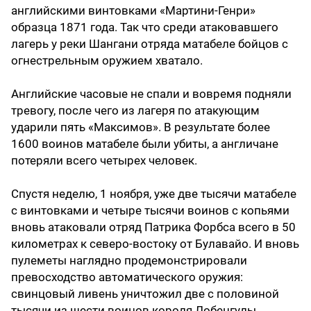
английскими винтовками «Мартини-Генри»
образца 1871 года. Так что среди атаковавшего
лагерь у реки Шангани отряда матабеле бойцов с
огнестрельным оружием хватало.
Английские часовые не спали и вовремя подняли
тревогу, после чего из лагеря по атакующим
ударили пять «Максимов». В результате более
1600 воинов матабеле были убиты, а англичане
потеряли всего четырех человек.
Спустя неделю, 1 ноября, уже две тысячи матабеле
с винтовками и четыре тысячи воинов с копьями
вновь атаковали отряд Патрика Форбса всего в 50
километрах к северо-востоку от Булавайо. И вновь
пулеметы наглядно продемонстрировали
превосходство автоматического оружия:
свинцовый ливень уничтожил две с половиной
тысячи из шести воинов короля Лобенгулы,