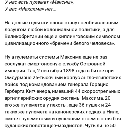
У нас есть пулемет «Максим»,
У вас «Максима» нет…
На долгие годы эти слова станут необъявленным
лозунгом любой колониальной политики, а для
Великобритании еще и киплинговским символом
цивилизационного «бремени белого человека».
Ну а пулеметы системы Максима еще не раз
сослужат смертоносную службу Островной
империи. Так, 2 сентября 1898 года в битве при
Омдурмане 25-тысячный корпус англо-египетских
войск под командованием генерала Горацио
Герберта Китченера, имевший 44 скорострельных
артиллерийских орудия системы Максима, 20 —
его же пулеметов у пехоты, еще 36 пушек и 24
таких же пулемета на канонерских лодках в Ниле,
сметет пулеметным и пушечным огнем с поля боя
суданских повстанцев-­махдистов. Чуть ли не 50