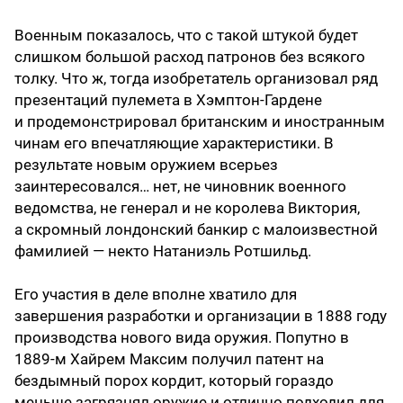
Военным показалось, что с такой штукой будет
слишком большой расход патронов без всякого
толку. Что ж, тогда изобретатель организовал ряд
презентаций пулемета в Хэмптон-Гардене
и продемонстрировал британским и иностранным
чинам его впечатляющие характеристики. В
результате новым оружием всерьез
заинтересовался… нет, не чиновник военного
ведомства, не генерал и не королева Виктория,
а скромный лондонский банкир с малоизвестной
фамилией — некто Натаниэль Ротшильд.
Его участия в деле вполне хватило для
завершения разработки и организации в 1888 году
производства нового вида оружия. Попутно в
1889-м Хайрем Максим получил патент на
бездымный порох кордит, который гораздо
меньше загрязнял оружие и отлично подходил для