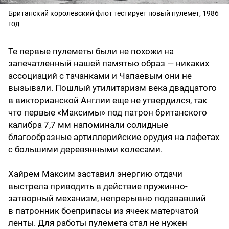
Британский королевский флот тестирует новый пулемет, 1986
год
Те первые пулеметы были не похожи на
запечатленный нашей памятью образ — никаких
ассоциаций с тачанками и Чапаевым они не
вызывали. Пошлый утилитаризм века двадцатого
в викторианской Англии еще не утвердился, так
что первые «Максимы» под патрон британского
калибра 7,7 мм напоминали солидные
благообразные артиллерийские орудия на лафетах
с большими деревянными колесами.
Хайрем Максим заставил энергию отдачи
выстрела приводить в действие пружинно-
затворный механизм, непрерывно подававший
в патронник боеприпасы из ячеек матерчатой
ленты. Для работы пулемета стал не нужен