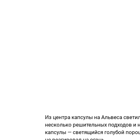
Из центра капсулы на Альвеса светил
несколько решительных подходов и н
капсулы — светящийся голубой порош
не реагировал на огонь.