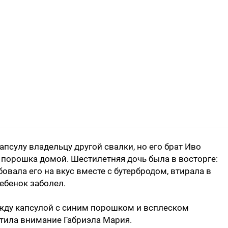
псулу владельцу другой свалки, но его брат Иво
порошка домой. Шестилетняя дочь была в восторге:
овала его на вкус вместе с бутербродом, втирала в
ебенок заболел.
жду капсулой с синим порошком и всплеском
атила внимание Габриэла Мария.