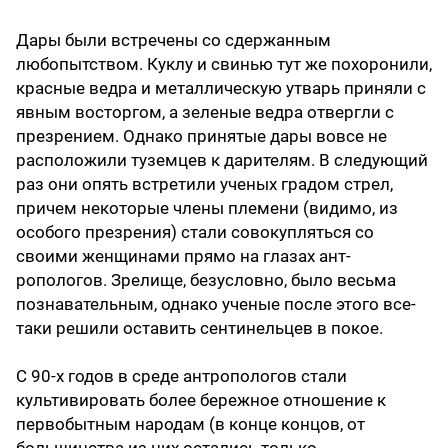
Дары были встречены со сдержанным
любопытством. Куклу и свинью тут же похоронили,
красные ведра и металлическую утварь приняли с
явным восторгом, а зеленые ведра отвергли с
презрением. Однако принятые дары вовсе не
расположили туземцев к дарителям. В следующий
раз они опять встретили ученых градом стрел,
причем некоторые члены племени (видимо, из
особого презрения) стали совокупляться со
своими женщинами прямо на глазах ант­
ропологов. Зрелище, безусловно, было весьма
познавательным, однако ученые после этого все-
таки решили оставить сентинельцев в покое.
С 90-х годов в среде антропологов стали
культивировать более бережное отношение к
первобытным народам (в конце концов, от
большинства из них остались только