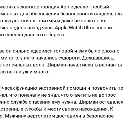
американская корпорация Apple делает особый
уманных для обеспечения безопасности владельцев.
ользуют эти алгоритмы и даже не знают о их
ко недель назад часы Apple Watch Ultra спасли
о унесло далеко от берега.
ва он сильно ударился головой и ему было сложно
ме того, у него начались судороги. Дождавшись,
де нет сильных волн, Ширман начал искать варианты
ло не так уж и много.
т-часах функцию экстренной помощи и позвонить по
л, что поначалу не знал, что ответить на вопрос
менно служба спасения ему нужна. Ширман оставался
экстренные службы к месту своего нахождения. К
о. Мужчину вертолетом доставили в безопасное