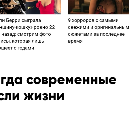
ли Берри сыграла
9 хорроров с самыми
нщину-кошку» ровно 22
свежими и оригинальны
а назад: смотрим фото
сюжетами за последнее
рисы, которая лишь
время
ошеет с годами
огда современные
сли жизни