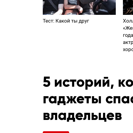
Тест: Какой ты друг
Хол
«Же
год
акт
хор
5 историй, к
гаджеты спа
владельцев