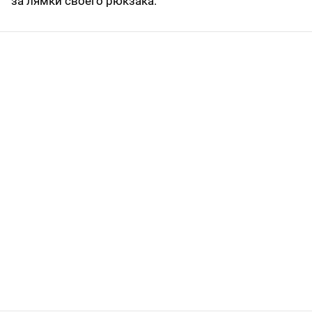
за лямки своего рюкзака.