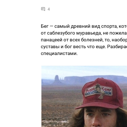
4
Бег — самый древний вид спорта, ко
от саблезубого муравьеда, не пожела
панацеей от всех болезней, то, наоб
суставы и бог весть что еще. Разбир
специалистами.