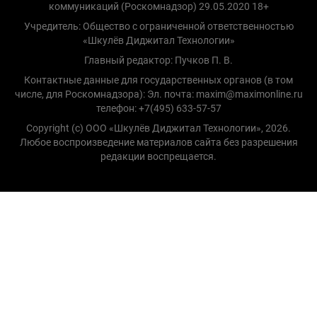
коммуникаций (Роскомнадзор) 29.05.2020 18+
Учредитель: Общество с ограниченной ответственностью
«Шкулёв Диджитал Технологии»
Главный редактор: Пучков П. В.
Контактные данные для государственных органов (в том
числе, для Роскомнадзора): Эл. почта: maxim@maximonline.ru
телефон: +7(495) 633-57-57
Copyright (с) ООО «Шкулёв Диджитал Технологии», 2026.
Любое воспроизведение материалов сайта без разрешения
редакции воспрещается.