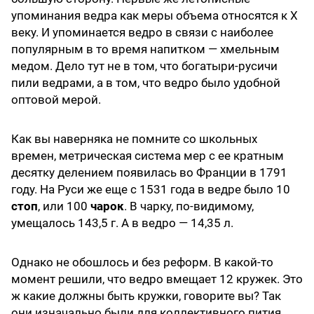
упоминания ведра как меры объема относятся к X
веку. И упоминается ведро в связи с наиболее
популярным в то время напитком — хмельным
медом. Дело тут не в том, что богатыри-русичи
пили ведрами, а в том, что ведро было удобной
оптовой мерой.
Как вы наверняка не помните со школьных
времен, метрическая система мер с ее кратным
десятку делением появилась во Франции в 1791
году. На Руси же еще с 1531 года в ведре было 10
стоп
, или 100
чарок
. В чарку, по-видимому,
умещалось 143,5 г. А в ведро — 14,35 л.
Однако не обошлось и без реформ. В какой-то
момент решили, что ведро вмещает 12 кружек. Это
ж какие должны быть кружки, говорите вы? Так
они изначально были для коллективного пития,