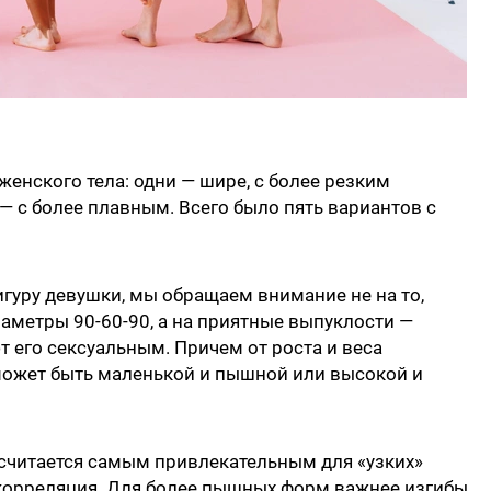
енского тела: одни — шире, с более резким
 — с более плавным. Всего было пять вариантов с
гуру девушки, мы обращаем внимание не на то,
аметры 90-60-90, а на приятные выпуклости —
т его сексуальным. Причем от роста и веса
 может быть маленькой и пышной или высокой и
р считается самым привлекательным для «узких»
 корреляция. Для более пышных форм важнее изгибы