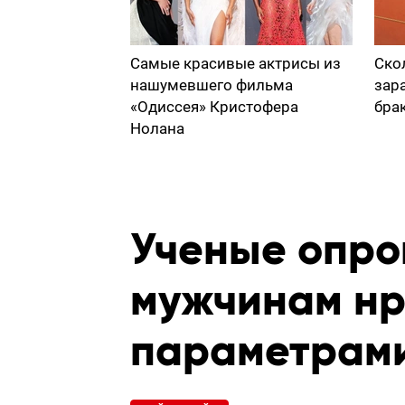
Самые красивые актрисы из
Ско
нашумевшего фильма
зар
«Одиссея» Кристофера
бра
Нолана
Ученые опро
мужчинам нр
параметрами