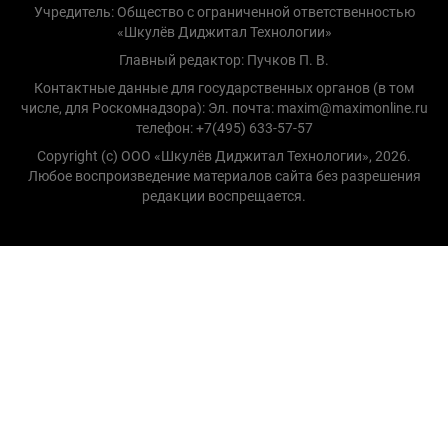
Учредитель: Общество с ограниченной ответственностью
«Шкулёв Диджитал Технологии»
Главный редактор: Пучков П. В.
Контактные данные для государственных органов (в том
числе, для Роскомнадзора): Эл. почта: maxim@maximonline.ru
телефон: +7(495) 633-57-57
Copyright (с) ООО «Шкулёв Диджитал Технологии», 2026.
Любое воспроизведение материалов сайта без разрешения
редакции воспрещается.