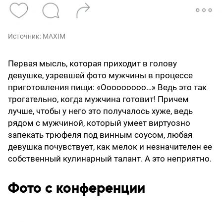
Источник:
MAXIM
Первая мысль, которая приходит в голову
девушке, узревшей фото мужчины в процессе
приготовления пищи: «Ооооооооо…» Ведь это так
трогательно, когда мужчина готовит! Причем
лучше, чтобы у него это получалось хуже, ведь
рядом с мужчиной, который умеет виртуозно
запекать трюфеля под винным соусом, любая
девушка почувствует, как мелок и незначителен ее
собственный кулинарный талант. А это неприятно.
Фото c конференции