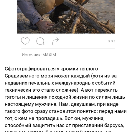
Источник:
MAXIM
Сфотографироваться у кромки теплого
Средиземного моря может каждый (хотя из-за
недавних печальных международных событий
технически это стало сложнее). А вот пережить
тяготы и лишения походной жизни по силам лишь
настоящему мужчине. Нам, девушкам, при виде
такого фото сразу становится понятно: перед нами
тот, с кем не пропадешь. Вот он, мужчина,
способный защитить нас от приставаний барсука,