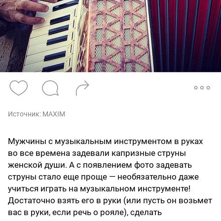
Источник:
MAXIM
Мужчины с музыкальным инструментом в руках
во все времена задевали капризные струны
женской души. А с появлением фото задевать
струны стало еще проще — необязательно даже
учиться играть на музыкальном инструменте!
Достаточно взять его в руки (или пусть он возьмет
вас в руки, если речь о рояле), сделать