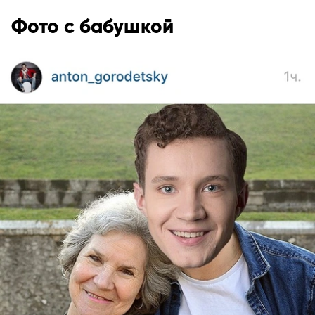
Фото с бабушкой