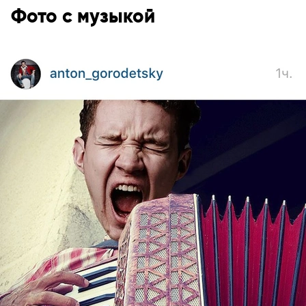
Фото с музыкой