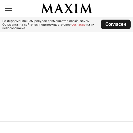
На информационном ресурсе применяются cookie-файлы.
Согласен
Оставаясь на сайте, вы подтверждаете свое
согласие
на их
использование.