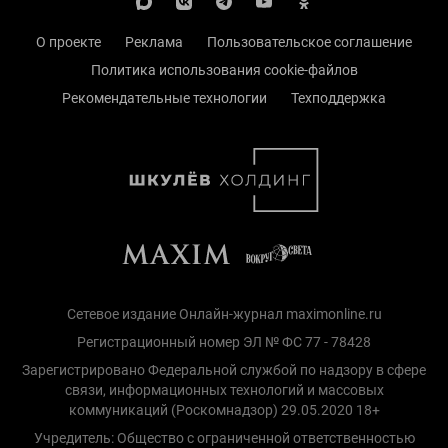
О проекте
Реклама
Пользовательское соглашение
Политика использования cookie-файлов
Рекомендательные технологии
Техподдержка
Сетевое издание Онлайн-журнал maximonline.ru
Регистрационный номер ЭЛ № ФС 77 - 78428
Зарегистрировано Федеральной службой по надзору в сфере
связи, информационных технологий и массовых
коммуникаций (Роскомнадзор) 29.05.2020 18+
Учредитель: Общество с ограниченной ответственностью