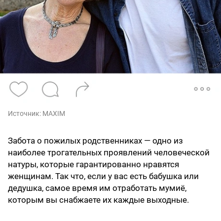
Источник:
MAXIM
Забота о пожилых родственниках — одно из
наиболее трогательных проявлений человеческой
натуры, которые гарантированно нравятся
женщинам. Так что, если у вас есть бабушка или
дедушка, самое время им отработать мумиё,
которым вы снабжаете их каждые выходные.