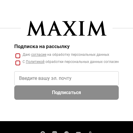
Подписка на рассылку
Даю
согласие
на обработку персональных данных
С
Политикой
обработки персональных данных согласен
Подписаться