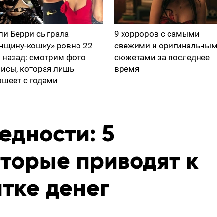
ли Берри сыграла
9 хорроров с самыми
нщину-кошку» ровно 22
свежими и оригинальны
а назад: смотрим фото
сюжетами за последнее
рисы, которая лишь
время
ошеет с годами
едности: 5
оторые приводят к
тке денег