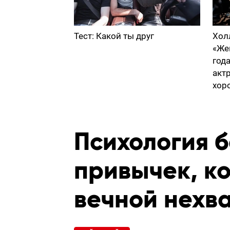
Тест: Какой ты друг
Хол
«Же
год
акт
хор
Психология б
привычек, к
вечной нехва