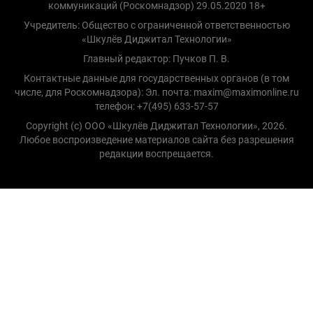
коммуникаций (Роскомнадзор) 29.05.2020 18+
Учредитель: Общество с ограниченной ответственностью
«Шкулёв Диджитал Технологии»
Главный редактор: Пучков П. В.
Контактные данные для государственных органов (в том
числе, для Роскомнадзора): Эл. почта: maxim@maximonline.ru
телефон: +7(495) 633-57-57
Copyright (с) ООО «Шкулёв Диджитал Технологии», 2026.
Любое воспроизведение материалов сайта без разрешения
редакции воспрещается.