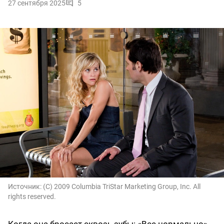
27 сентября 2025
5
Источник:
(C) 2009 Columbia TriStar Marketing Group, Inc. All
rights reserved.
Когда она бросает сквозь зубы: «Все нормально»