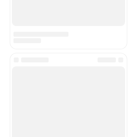
О проекте
Реклама
Пользовательское соглашение
Политика использования cookie-файлов
Рекомендательные технологии
Техподдержка
Сетевое издание Онлайн-журнал maximonline.ru
Регистрационный номер ЭЛ № ФС 77 - 78428