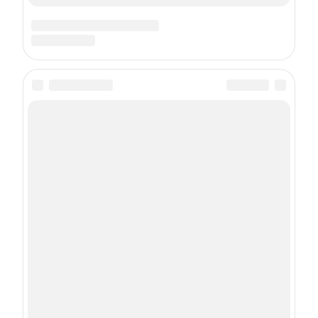
Подписка на рассылку
Даю
согласие
на обработку персональных данных
С
Политикой
обработки персональных данных согласен
Подписаться