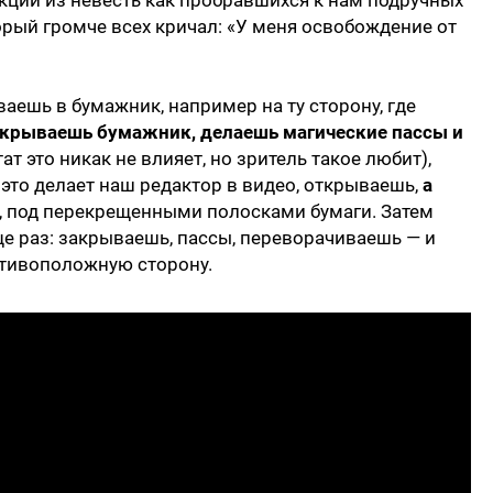
кции из невесть как пробравшихся к нам подручных
орый громче всех кричал: «У меня освобождение от
ваешь в бумажник, например на ту сторону, где
крываешь бумажник, делаешь магические пассы и
ат это никак не влияет, но зритель такое любит),
к это делает наш редактор в видео, открываешь,
а
, под перекрещенными полосками бумаги. Затем
е раз: закрываешь, пассы, переворачиваешь — и
отивоположную сторону.