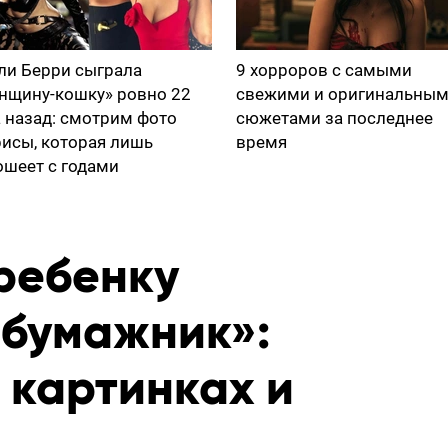
ли Берри сыграла
9 хорроров с самыми
нщину-кошку» ровно 22
свежими и оригинальны
а назад: смотрим фото
сюжетами за последнее
рисы, которая лишь
время
ошеет с годами
 ребенку
бумажник»:
 картинках и