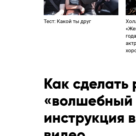
Тест: Какой ты друг
Хол
«Же
год
акт
хор
Как сделать
«волшебный 
инструкция в
видео