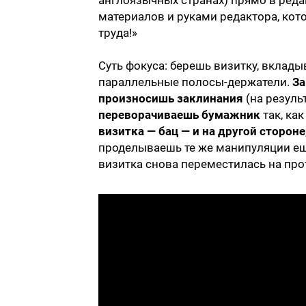
англоязычных странах) прямо в реда
материалов и руками редактора, кот
труда!»
Суть фокуса: берешь визитку, вклады
параллельные полосы-держатели.
За
произносишь заклинания
(на результ
переворачиваешь бумажник
так, ка
визитка — бац — и на другой стороне
проделываешь те же манипуляции ещ
визитка снова переместилась на пр