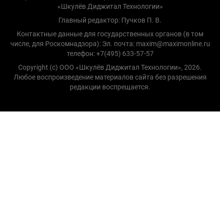
«Шкулёв Диджитал Технологии»
Главный редактор: Пучков П. В.
Контактные данные для государственных органов (в том
числе, для Роскомнадзора): Эл. почта: maxim@maximonline.ru
телефон: +7(495) 633-57-57
Copyright (с) ООО «Шкулёв Диджитал Технологии», 2026.
Любое воспроизведение материалов сайта без разрешения
редакции воспрещается.