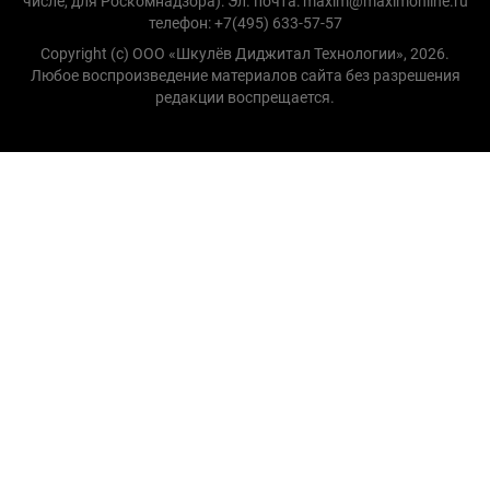
числе, для Роскомнадзора): Эл. почта: maxim@maximonline.ru
телефон: +7(495) 633-57-57
Copyright (с) ООО «Шкулёв Диджитал Технологии», 2026.
Любое воспроизведение материалов сайта без разрешения
редакции воспрещается.