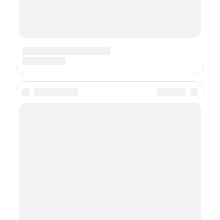
О проекте
Реклама
Пользовательское соглашение
Политика использования cookie-файлов
Рекомендательные технологии
Техподдержка
Сетевое издание Онлайн-журнал maximonline.ru
Регистрационный номер ЭЛ № ФС 77 - 78428