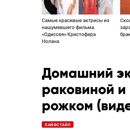
Самые красивые актрисы из
Ско
нашумевшего фильма
зар
«Одиссея» Кристофера
бра
Нолана
Домашний эк
раковиной и
рожком (виде
ЛАЙФСТАЙЛ