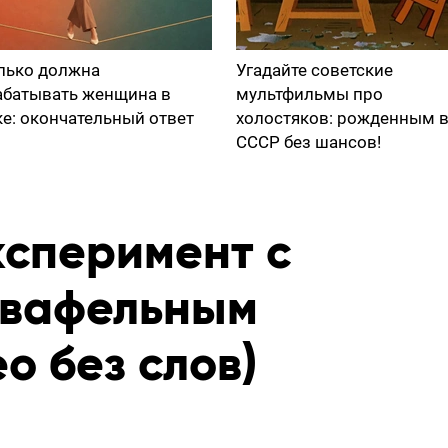
лько должна
Угадайте советские
абатывать женщина в
мультфильмы про
ке: окончательный ответ
холостяков: рожденным 
СССР без шансов!
сперимент с
 вафельным
о без слов)