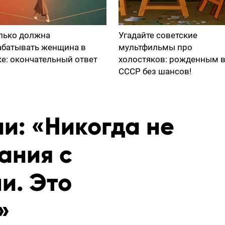
лько должна
Угадайте советские
абатывать женщина в
мультфильмы про
ке: окончательный ответ
холостяков: рожденным 
СССР без шансов!
и: «Никогда не
ания с
и. Это
»