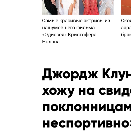
Самые красивые актрисы из
Ско
нашумевшего фильма
зар
«Одиссея» Кристофера
бра
Нолана
Джордж Клун
хожу на свид
поклонницам
неспортивно