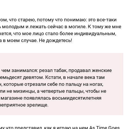
м, что старею, потому что понимаю: это все-таки
ь молодым и лежать сейчас в могиле. К тому же мне
ется, что мое лицо стало более индивидуальным,
а в моем случае. Не дождетесь!
о чем занимался: резал табак, продавал женские
семьдесят девятом. Кстати, в начале века там
которые отрезали себе по пальцу на ногах,
ли не мизинцы, а четвертые пальцы, чтобы не
 в магазине появлялась восьмидесятилетняя
 неприятное зрелище.
у что представил, как я играю на нем As Time Goes