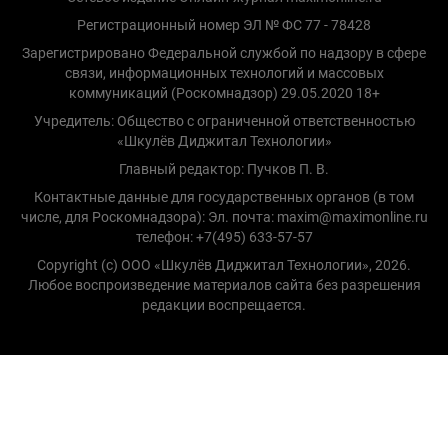
Регистрационный номер ЭЛ № ФС 77 - 78428
Зарегистрировано Федеральной службой по надзору в сфере
связи, информационных технологий и массовых
коммуникаций (Роскомнадзор) 29.05.2020 18+
Учредитель: Общество с ограниченной ответственностью
«Шкулёв Диджитал Технологии»
Главный редактор: Пучков П. В.
Контактные данные для государственных органов (в том
числе, для Роскомнадзора): Эл. почта: maxim@maximonline.ru
телефон: +7(495) 633-57-57
Copyright (с) ООО «Шкулёв Диджитал Технологии», 2026.
Любое воспроизведение материалов сайта без разрешения
редакции воспрещается.