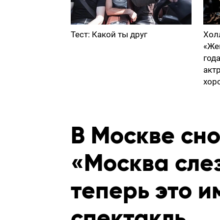
Тест: Какой ты друг
Хол
«Же
год
акт
хор
В Москве сн
«Москва слез
теперь это 
спектакль