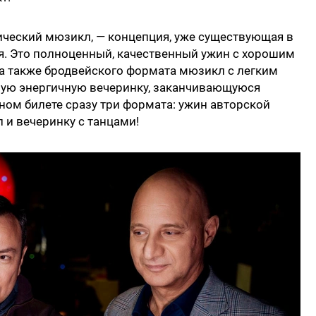
мический мюзикл, — концепция, уже существующая в
я. Это полноценный, качественный ужин с хорошим
 а также бродвейского формата мюзикл с легким
лую энергичную вечеринку, заканчивающуюся
дном билете сразу три формата: ужин авторской
л и вечеринку с танцами!