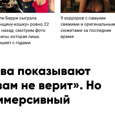
ли Берри сыграла
9 хорроров с самыми
нщину-кошку» ровно 22
свежими и оригинальны
а назад: смотрим фото
сюжетами за последнее
рисы, которая лишь
время
ошеет с годами
ова показывают
ам не верит». Но
иммерсивный