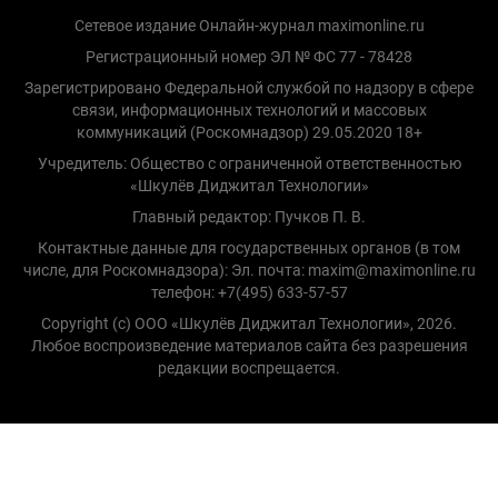
Сетевое издание Онлайн-журнал maximonline.ru
Регистрационный номер ЭЛ № ФС 77 - 78428
Зарегистрировано Федеральной службой по надзору в сфере
связи, информационных технологий и массовых
коммуникаций (Роскомнадзор) 29.05.2020 18+
Учредитель: Общество с ограниченной ответственностью
«Шкулёв Диджитал Технологии»
Главный редактор: Пучков П. В.
Контактные данные для государственных органов (в том
числе, для Роскомнадзора): Эл. почта: maxim@maximonline.ru
телефон: +7(495) 633-57-57
Copyright (с) ООО «Шкулёв Диджитал Технологии», 2026.
Любое воспроизведение материалов сайта без разрешения
редакции воспрещается.