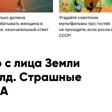
лько должна
Угадайте советские
абатывать женщина в
мультфильмы про гостей:
ке: окончательный ответ
не проходите, если росли 
СССР!
 с лица Земли
лд. Страшные
ША