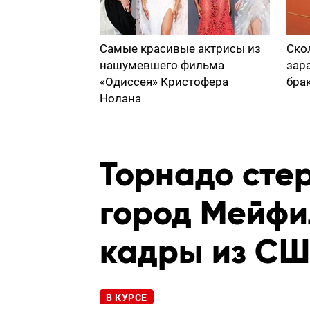
Самые красивые актрисы из
Ско
нашумевшего фильма
зар
«Одиссея» Кристофера
бра
Нолана
Торнадо стер
город Мейфи
кадры из С
В КУРСЕ