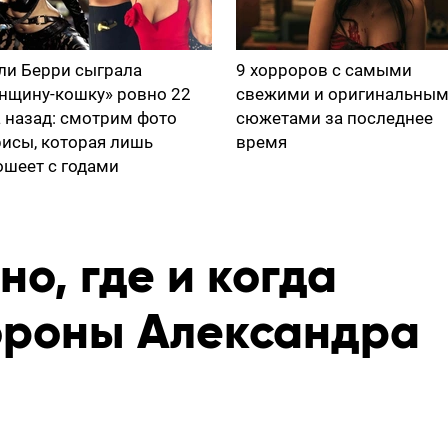
ли Берри сыграла
9 хорроров с самыми
нщину-кошку» ровно 22
свежими и оригинальны
а назад: смотрим фото
сюжетами за последнее
рисы, которая лишь
время
ошеет с годами
но, где и когда
ороны Александра