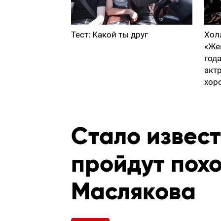
Тест: Какой ты друг
Хол
«Же
год
акт
хор
Стало извест
пройдут пох
Маслякова