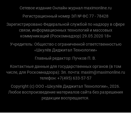
Сетевое издание Онлайн-журнал maximonline.ru
Регистрационный номер ЭЛ № ФС 77 - 78428
Зарегистрировано Федеральной службой по надзору в сфере
связи, информационных технологий и массовых
коммуникаций (Роскомнадзор) 29.05.2020 18+
Учредитель: Общество с ограниченной ответственностью
«Шкулёв Диджитал Технологии»
Главный редактор: Пучков П. В.
Контактные данные для государственных органов (в том
числе, для Роскомнадзора): Эл. почта: maxim@maximonline.ru
телефон: +7(495) 633-57-57
Copyright (с) ООО «Шкулёв Диджитал Технологии», 2026.
Любое воспроизведение материалов сайта без разрешения
редакции воспрещается.