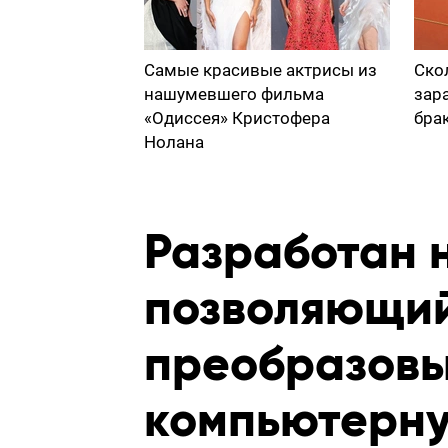
Самые красивые актрисы из
Ско
нашумевшего фильма
зар
«Одиссея» Кристофера
бра
Нолана
Разработан 
позволяющи
преобразовы
компьютерну