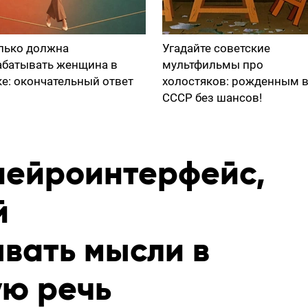
лько должна
Угадайте советские
абатывать женщина в
мультфильмы про
ке: окончательный ответ
холостяков: рожденным 
СССР без шансов!
нейроинтерфейс,
й
вать мысли в
ю речь