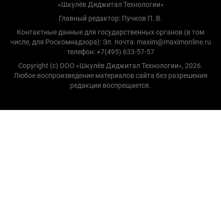
«Шкулёв Диджитал Технологии»
Главный редактор: Пучков П. В.
Контактные данные для государственных органов (в том
числе, для Роскомнадзора): Эл. почта: maxim@maximonline.ru
телефон: +7(495) 633-57-57
Copyright (с) ООО «Шкулёв Диджитал Технологии», 2026.
Любое воспроизведение материалов сайта без разрешения
редакции воспрещается.