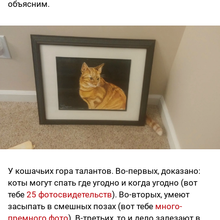
объясним.
У кошачьих гора талантов. Во-первых, доказано:
коты могут спать где угодно и когда угодно (вот
тебе
25 фотосвидетельств
). Во-вторых, умеют
засыпать в смешных позах (вот тебе
много-
премного фото
). В-третьих, то и дело залезают в