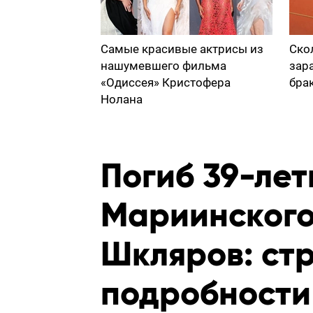
Самые красивые актрисы из
Ско
нашумевшего фильма
зар
«Одиссея» Кристофера
бра
Нолана
Погиб 39-ле
Мариинского
Шкляров: с
подробности