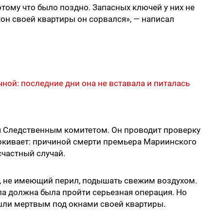
отому что было поздно. Запасных ключей у них не
кон своей квартиры он сорвался», — написал
ной: последние дни она не вставала и питалась
ая Следственным комитетом. Он проводит проверку
еркивает: причиной смерти премьера Мариинского
частный случай.
н, не имеющий перил, подышать свежим воздухом.
сла должна была пройти серьезная операция. Но
ашли мертвым под окнами своей квартиры.