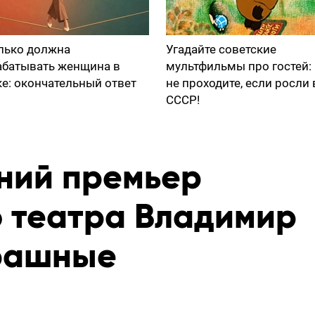
лько должна
Угадайте советские
абатывать женщина в
мультфильмы про гостей:
ке: окончательный ответ
не проходите, если росли 
СССР!
тний премьер
 театра Владимир
трашные