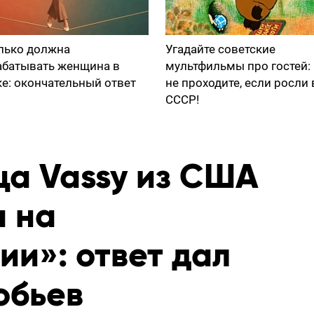
лько должна
Угадайте советские
абатывать женщина в
мультфильмы про гостей:
ке: окончательный ответ
не проходите, если росли 
СССР!
ца Vassy из США
а на
и»: ответ дал
обьев