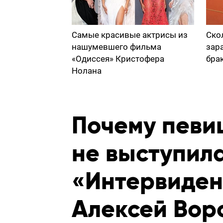
Самые красивые актрисы из
Ско
нашумевшего фильма
зар
«Одиссея» Кристофера
бра
Нолана
Почему певи
не выступил
«Интервидени
Алексей Вор