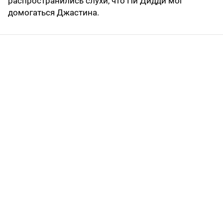
распространились слухи, что Пи Дидди мог
домогаться Джастина.